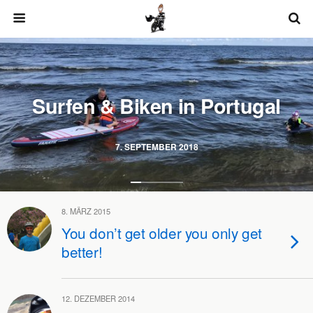
Surfen & Biken in Portugal
7. SEPTEMBER 2018
8. MÄRZ 2015
You don’t get older you only get
better!
12. DEZEMBER 2014