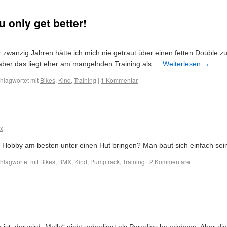
u only get better!
 zwanzig Jahren hätte ich mich nie getraut über einen fetten Double 
, aber das liegt eher am mangelnden Training als …
Weiterlesen
→
hlagwortet mit
Bikes
,
Kind
,
Training
|
1 Kommentar
x
 Hobby am besten unter einen Hut bringen? Man baut sich einfach se
hlagwortet mit
Bikes
,
BMX
,
Kind
,
Pumptrack
,
Training
|
2 Kommentare