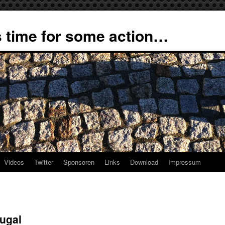
 time for some action…
Videos
Twitter
Sponsoren
Links
Download
Impressum
tugal