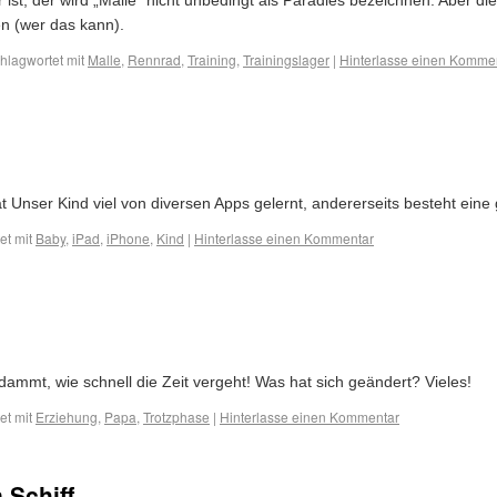
ist, der wird „Malle“ nicht unbedingt als Paradies bezeichnen. Aber di
n (wer das kann).
hlagwortet mit
Malle
,
Rennrad
,
Training
,
Trainingslager
|
Hinterlasse einen Komme
at Unser Kind viel von diversen Apps gelernt, andererseits besteht ein
et mit
Baby
,
iPad
,
iPhone
,
Kind
|
Hinterlasse einen Kommentar
rdammt, wie schnell die Zeit vergeht! Was hat sich geändert? Vieles!
et mit
Erziehung
,
Papa
,
Trotzphase
|
Hinterlasse einen Kommentar
 Schiff