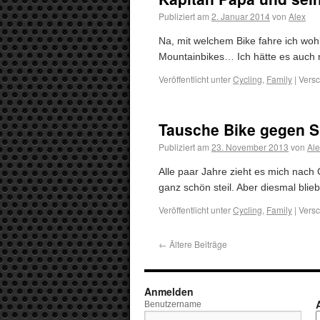
Publiziert am
2. Januar 2014
von
Alex
Na, mit welchem Bike fahre ich wohl
Mountainbikes… Ich hätte es auch n
Veröffentlicht unter
Cycling
,
Family
|
Versc
Tausche Bike gegen S
Publiziert am
23. November 2013
von
Ale
Alle paar Jahre zieht es mich nach 
ganz schön steil. Aber diesmal blie
Veröffentlicht unter
Cycling
,
Family
|
Versc
←
Ältere Beiträge
Anmelden
Benutzername