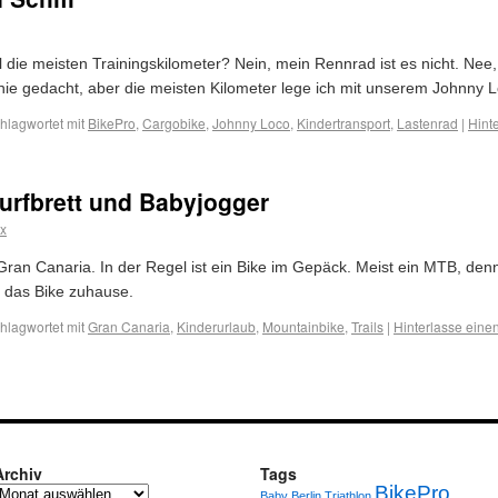
 die meisten Trainingskilometer? Nein, mein Rennrad ist es nicht. Nee,
ie gedacht, aber die meisten Kilometer lege ich mit unserem Johnny L
hlagwortet mit
BikePro
,
Cargobike
,
Johnny Loco
,
Kindertransport
,
Lastenrad
|
Hint
urfbrett und Babyjogger
x
Gran Canaria. In der Regel ist ein Bike im Gepäck. Meist ein MTB, den
b das Bike zuhause.
hlagwortet mit
Gran Canaria
,
Kinderurlaub
,
Mountainbike
,
Trails
|
Hinterlasse ein
Archiv
Tags
BikePro
Baby
Berlin Triathlon