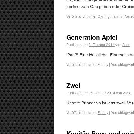
Ok, wer nicht gerade Rennradfahrer 
perfekt zum Gas geben oder Cruise
Veröffentlicht unter
Cycling
,
Family
|
Versc
Generation Apfel
Publiziert am
3. Februar 2014
von
Alex
iPad?! Eine Hassliebe. Einerseits h
Veröffentlicht unter
Family
|
Verschlagwort
Zwei
Publiziert am
25. Januar 2014
von
Alex
Unsere Prinzessin ist jetzt zwei. Ve
Veröffentlicht unter
Family
|
Verschlagwort
Kapitän Papa und sein