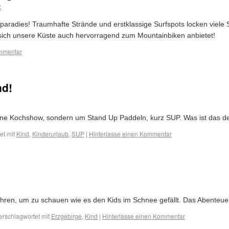
x
fparadies! Traumhafte Strände und erstklassige Surfspots locken viele 
 sich unsere Küste auch hervorragend zum Mountainbiken anbietet!
mmentar
nd!
deine Kochshow, sondern um Stand Up Paddeln, kurz SUP. Was ist das 
et mit
Kind
,
Kinderurlaub
,
SUP
|
Hinterlasse einen Kommentar
fahren, um zu schauen wie es den Kids im Schnee gefällt. Das Abenteuer
erschlagwortet mit
Erzgebirge
,
Kind
|
Hinterlasse einen Kommentar