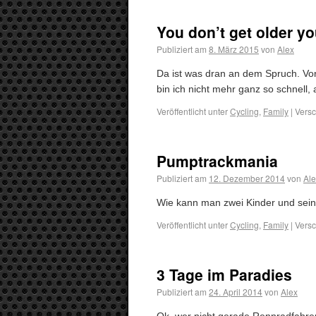
You don’t get older yo
Publiziert am
8. März 2015
von
Alex
Da ist was dran an dem Spruch. Vor
bin ich nicht mehr ganz so schnell
Veröffentlicht unter
Cycling
,
Family
|
Versc
Pumptrackmania
Publiziert am
12. Dezember 2014
von
Ale
Wie kann man zwei Kinder und sein
Veröffentlicht unter
Cycling
,
Family
|
Versc
3 Tage im Paradies
Publiziert am
24. April 2014
von
Alex