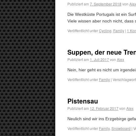
Publiziert am
7. September 2018
von
Ale
Die Westküste Portugals ist ein Sur
Viele wissen aber noch nicht, dass
Veröffentlicht unter
Cycling
,
Family
|
1 Ko
Suppen, der neue Tre
Publiziert am
1. Juli 2017
von
Alex
Nein, hier geht es nicht um irgen
Veröffentlicht unter
Family
|
Verschlagwort
Pistensau
Publiziert am
12. Februar 2017
von
Alex
Neulich sind wir ins Erzgebirge ge
Veröffentlicht unter
Family
,
Snowboard
|
V